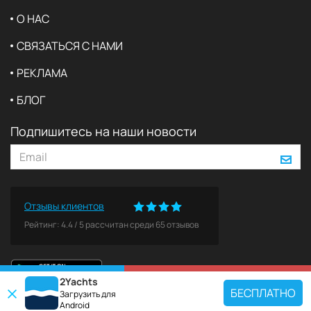
О НАС
СВЯЗАТЬСЯ С НАМИ
РЕКЛАМА
БЛОГ
Подпишитесь на наши новости
Отзывы клиентов
Рейтинг:
4.4
/
5
рассчитан среди
65
отзывов
2Yachts
КАРТА
ЗАБРОНИРОВАТЬ
БЕСПЛАТНО
Загрузить для
Android
ПОПУЛЯРНЫЕ НАПРАВЛЕНИЯ