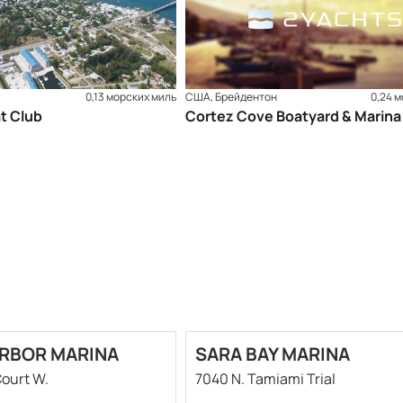
0,13 морских миль
США, Брейдентон
0,24 
t Club
Cortez Cove Boatyard & Marina
RBOR MARINA
SARA BAY MARINA
Court W.
7040 N. Tamiami Trial