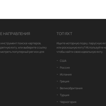
Е НАПРАВЛЕНИЯ
ТОП ЯХТ
 инструмент поиска чартеров,
Ищите моторную лодку, парусную ях
кретную яхту, или выберите ссылку
или роскошную яхту? Используйте н
смотреть популярный регион для
чтобы найти свою идеальную яхту.
США
Россия
Испания
Греция
Великобритания
Турция
Черногория