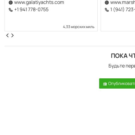
www.galatiyachts.com
www.marsh
+1 941 778-0755
1 (941) 72
4,33 морских миль
ПОКА Ч
Будьте пер
Опубликоват