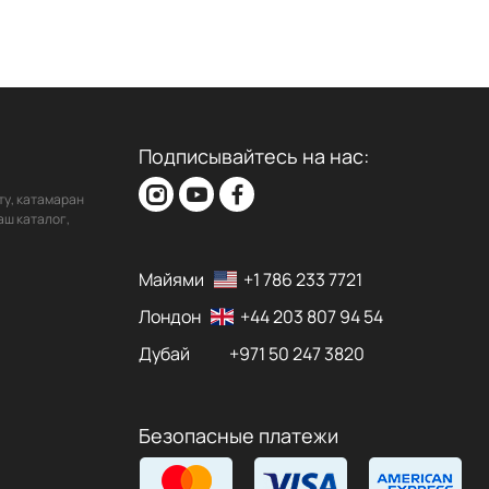
Подписывайтесь на нас:
ту, катамаран
аш каталог,
Майями
+1 786 233 7721
Лондон
+44 203 807 94 54
Дубай
+971 50 247 3820
Безопасные платежи