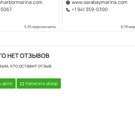
harbormarina.com
www.sarabaymarina.com
3-5067
+1 941 359-0390
5,35 морских миль
6,78 мо
ТО НЕТ ОТЗЫВОВ
вым, кто оставит отзыв
ь фото
Написать обзор