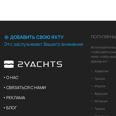
ДОБАВИТЬ СВОЮ ЯХТУ
ПОПУЛЯРНЫ
Это заслуживает Вашего внимания
Используйте наш
чтобы найти кон
ниже, чтобы про
аренды яхт.
Хорватия
О НАС
Греция
Италия
СВЯЗАТЬСЯ С НАМИ
Франция
РЕКЛАМА
Испания
БЛОГ
Турция