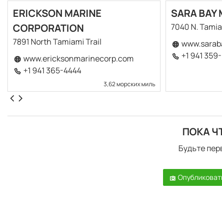
ERICKSON MARINE
SARA BAY
CORPORATION
7040 N. Tamia
7891 North Tamiami Trail
www.sarab
+1 941 359
www.ericksonmarinecorp.com
+1 941 365-4444
3,62 морских миль
ПОКА Ч
Будьте пер
Опубликоват