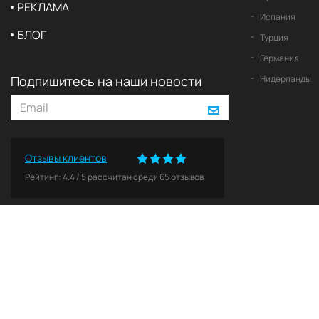
РЕКЛАМА
Испания
БЛОГ
Турция
Германия
Подпишитесь на наши новости
Нидерланды
Отзывы клиентов
Рейтинг:
4.4
/
5
рассчитан среди
65
отзывов
© 2026 2Yachts. Все права защищены.
Политика конфиденциальности
Все логотипы, торговые марки и авторские права, содержащиеся на этом веб-сайте, я