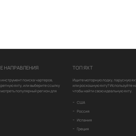
Е НАПРАВЛЕНИЯ
ТОП ЯХТ
 инструмент поиска чартеров,
Ищите моторную лодку, парусную ях
кретную яхту, или выберите ссылку
или роскошную яхту? Используйте н
смотреть популярный регион для
чтобы найти свою идеальную яхту.
США
Россия
Испания
Греция