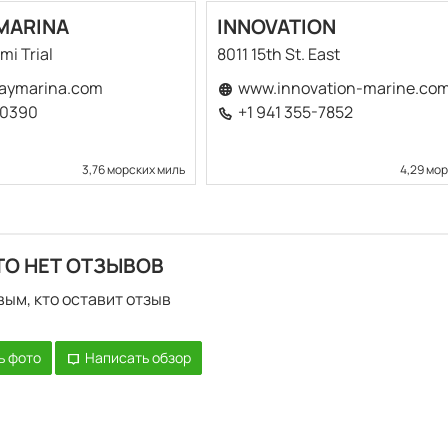
 MARINA
INNOVATION
mi Trial
8011 15th St. East
aymarina.com
www.innovation-marine.co
-0390
+1 941 355-7852
3,76 морских миль
4,29 мо
ТО НЕТ ОТЗЫВОВ
вым, кто оставит отзыв
ь фото
Написать обзор