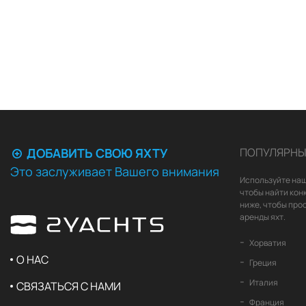
ДОБАВИТЬ СВОЮ ЯХТУ
ПОПУЛЯРНЫ
Это заслуживает Вашего внимания
Используйте наш
чтобы найти кон
ниже, чтобы про
аренды яхт.
Хорватия
О НАС
Греция
Италия
СВЯЗАТЬСЯ С НАМИ
Франция