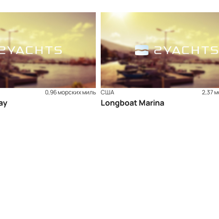
0,96 морских миль
США
2,37 
ay
Longboat Marina