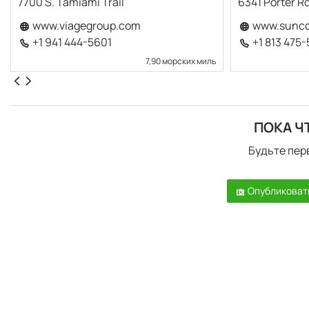
7700 S. Tamiami Trail
6341 Porter Rd
www.viagegroup.com
www.sunco
+1 941 444-5601
+1 813 475
7,90 морских миль
ПОКА Ч
Будьте пер
Опубликоват