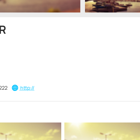
R
222
http://