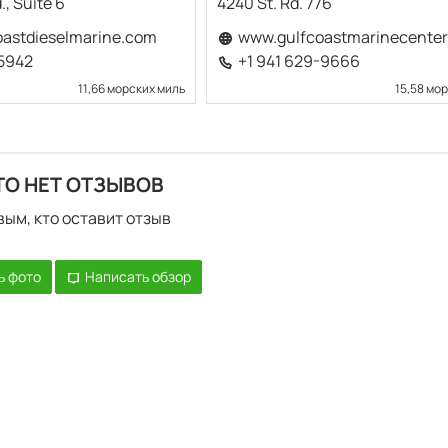
., Suite 6
4240 St. Rd. 776
astdieselmarine.com
www.gulfcoastmarinecente
-5942
+1 941 629-9666
11,66 морских миль
15,58 мо
ТО НЕТ ОТЗЫВОВ
вым, кто оставит отзыв
ь фото
Написать обзор