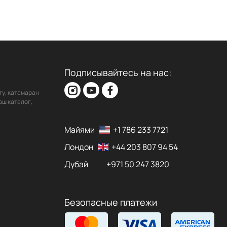
Подписывайтесь на нас:
ту, катамаран
аш каталог,
Майями
+1 786 233 7721
Лондон
+44 203 807 94 54
Дубай
+971 50 247 3820
Безопасные платежи