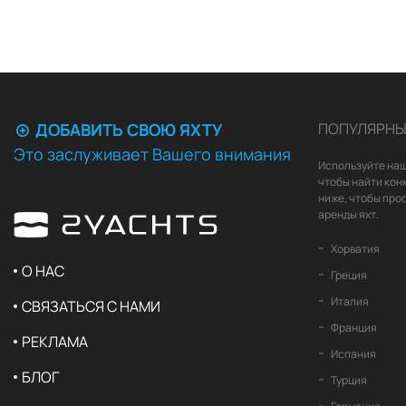
ДОБАВИТЬ СВОЮ ЯХТУ
ПОПУЛЯРНЫ
Это заслуживает Вашего внимания
Используйте наш
чтобы найти кон
ниже, чтобы про
аренды яхт.
Хорватия
О НАС
Греция
Италия
СВЯЗАТЬСЯ С НАМИ
Франция
РЕКЛАМА
Испания
БЛОГ
Турция