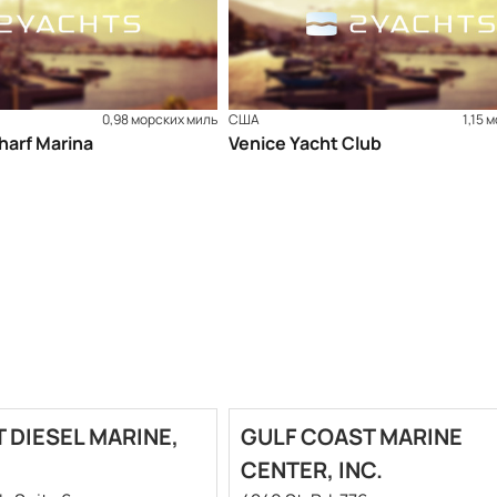
0,98 морских миль
США
1,15 
harf Marina
Venice Yacht Club
 DIESEL MARINE,
GULF COAST MARINE
CENTER, INC.