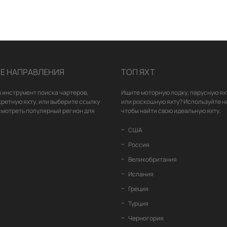
Е НАПРАВЛЕНИЯ
ТОП ЯХТ
 инструмент поиска чартеров,
Ищите моторную лодку, парусную ях
кретную яхту, или выберите ссылку
или роскошную яхту? Используйте н
смотреть популярный регион для
чтобы найти свою идеальную яхту.
США
Россия
Великобритания
Испания
Греция
Турция
Черногория