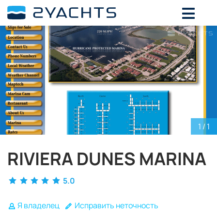
ВЫБЕРИТЕ ДАТЫ ДЛЯ ОПРЕДЕЛЕНИЯ
СТОИМОСТИ
Август,
2026
ПН
ВТ
СР
ЧТ
ПТ
СБ
ВС
27
28
29
30
31
1
2
3
4
5
6
7
8
9
10
11
12
13
14
15
16
1
/ 1
17
18
19
20
21
22
23
24
25
26
27
28
29
30
RIVIERA DUNES MARINA
31
1
2
3
4
5
6
5.0
Я владелец
Исправить неточность