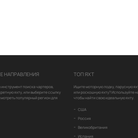
Е НАПРАВЛЕНИЯ
ТОП ЯХТ
 инструмент поиска чартеров,
Ищите моторную лодку, парусную ях
кретную яхту, или выберите ссылку
или роскошную яхту? Используйте н
смотреть популярный регион для
чтобы найти свою идеальную яхту.
США
Россия
Великобритания
Испания