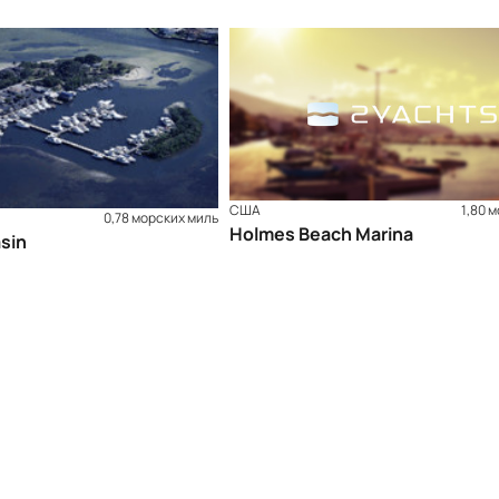
США
1,80 
0,78 морских миль
Holmes Beach Marina
asin