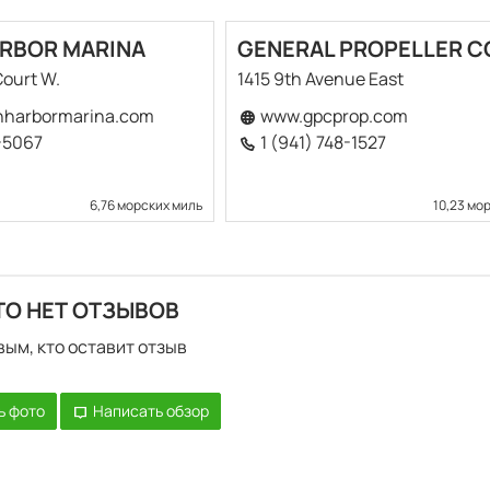
RBOR MARINA
GENERAL PROPELLER C
Court W.
1415 9th Avenue East
harbormarina.com
www.gpcprop.com
3-5067
1 (941) 748-1527
6,76 морских миль
10,23 мо
ТО НЕТ ОТЗЫВОВ
вым, кто оставит отзыв
ь фото
Написать обзор