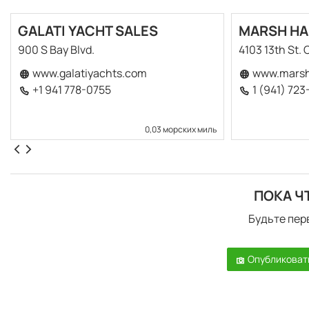
GALATI YACHT SALES
MARSH HA
900 S Bay Blvd.
4103 13th St. 
www.galatiyachts.com
www.marsh
+1 941 778-0755
1 (941) 72
0,03 морских миль
ПОКА Ч
Будьте пер
Опубликоват