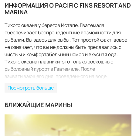
ИНФОРМАЦИЯ О PACIFIC FINS RESORT AND
MARINA
Тихого океана у берегов Истапе, Гватемала
обеспечивает беспрецедентные возможности для
рыбалки. Вы здесь для рыбы. Тот простой факт, вовсе
не означает, что вы не должны быть предавались с
чистым и комфортабельный номер и вкусная еда.
Тихого океана плавники-это только роскошные
рыболовный курорт в Гватемале. После
захватывающего дня, проведенного на воде,
наслаждайтесь любимыми напитками из нашего бара.
Посмотреть больше
Отдохнуть в нашем прекрасном бассейне или
насладиться горячим мочить в наш спа. Завтрак
БЛИЖАЙЩИЕ МАРИНЫ
подается каждое утро у бассейна и каждый вечер вы
будете наслаждаться изысканной едой,
приготовленной нашим шеф-поваром.
ЗАБРОНИРОВАТЬ