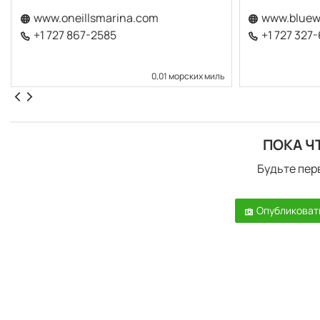
www.oneillsmarina.com
www.bluewa
+1 727 867-2585
+1 727 327
0,01 морских миль
ПОКА Ч
Будьте пер
Опубликоват