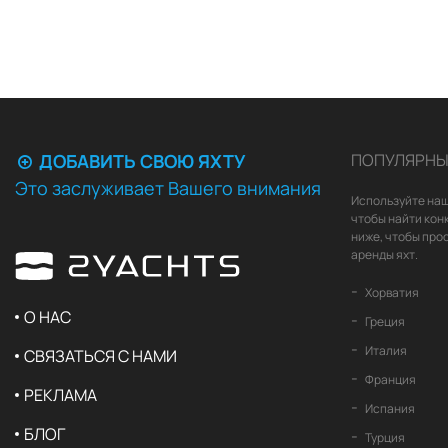
ДОБАВИТЬ СВОЮ ЯХТУ
ПОПУЛЯРНЫ
Это заслуживает Вашего внимания
Используйте наш
чтобы найти кон
ниже, чтобы про
аренды яхт.
Хорватия
О НАС
Греция
Италия
СВЯЗАТЬСЯ С НАМИ
Франция
РЕКЛАМА
Испания
БЛОГ
Турция