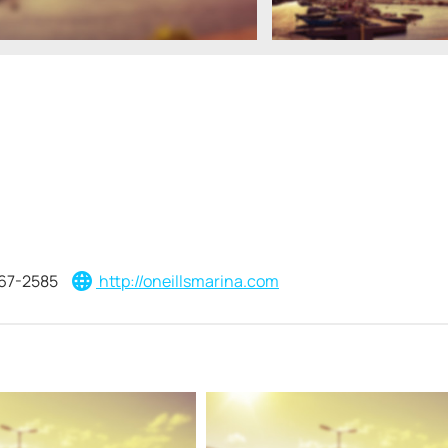
67-2585
http://oneillsmarina.com