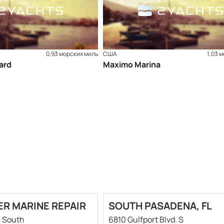
0,93 морских миль
США
1,03 
ard
Maximo Marina
ER MARINE REPAIR
SOUTH PASADENA, FL
. South
6810 Gulfport Blvd. S