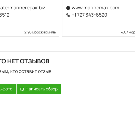
termarinerepair.biz
www.marinemax.com
-6512
+1 727 343-6520
2,98 морских миль
4,07 мо
ТО НЕТ ОТЗЫВОВ
вым, кто оставит отзыв
ь фото
Написать обзор