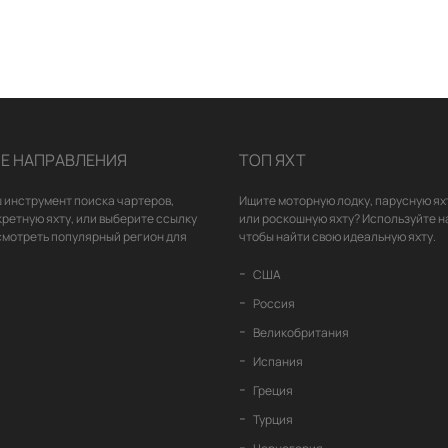
Е НАПРАВЛЕНИЯ
ТОП ЯХТ
 инструмент поиска чартеров,
Ищите моторную лодку, парусную ях
кретную яхту, или выберите ссылку
или роскошную яхту? Используйте н
смотреть популярный регион для
чтобы найти свою идеальную яхту.
США
Россия
Великобритания
Испания
Греция
Турция