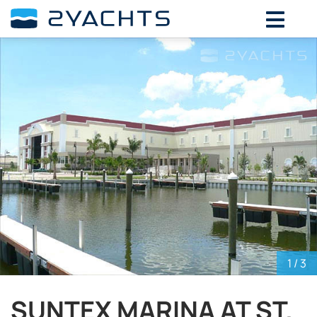
ВЫБЕРИТЕ ДАТЫ ДЛЯ ОПРЕДЕЛЕНИЯ
СТОИМОСТИ
Август,
2026
ПН
ВТ
СР
ЧТ
ПТ
СБ
ВС
27
28
29
30
31
1
2
3
4
5
6
7
8
9
10
11
12
13
14
15
16
17
18
19
20
21
22
23
24
25
26
27
28
29
30
31
1
2
3
4
5
6
1
/ 3
SUNTEX MARINA AT ST.