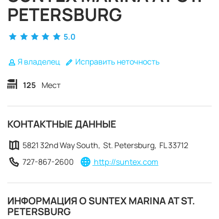
PETERSBURG
5.0
Я владелец
Исправить неточность
125
Мест
КОНТАКТНЫЕ ДАННЫЕ
5821 32nd Way South, St. Petersburg, FL 33712
727-867-2600
http://suntex.com
ЗАБРОНИРОВАТЬ
ИНФОРМАЦИЯ О SUNTEX MARINA AT ST.
PETERSBURG