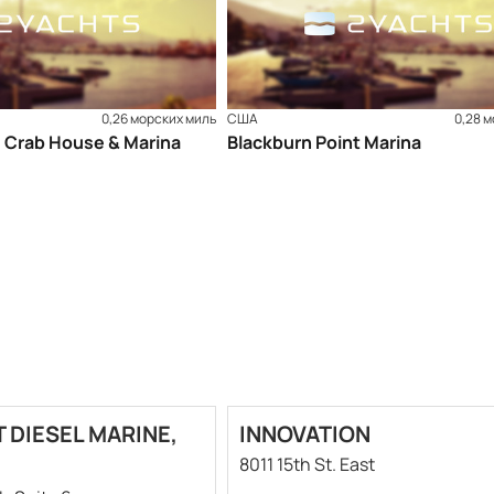
0,26 морских миль
США
0,28 
 Crab House & Marina
Blackburn Point Marina
 DIESEL MARINE,
INNOVATION
8011 15th St. East