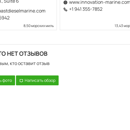
., Suite 6
www.innovation-marine.co
+1 941 355-7852
astdieselmarine.com
-5942
8,50 морских миль
13,43 мо
ТО НЕТ ОТЗЫВОВ
вым, кто оставит отзыв
ь фото
Написать обзор