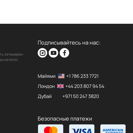
Подписывайтесь на нас:
ту, катамаран
аш каталог,
Майями
+1 786 233 7721
Лондон
+44 203 807 94 54
Дубай
+971 50 247 3820
Безопасные платежи