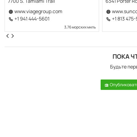
7700 S. Tamiami Trail
6341 Porter Rd
www.viagegroup.com
www.sunco
+1 941 444-5601
+1 813 475
3,76 морских миль
ПОКА Ч
Будьте пер
Опубликоват