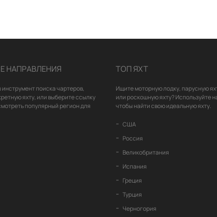
Е НАПРАВЛЕНИЯ
ТОП ЯХТ
 инструмент поиска чартеров,
Ищите моторную лодку, парусную ях
кретную яхту, или выберите ссылку
или роскошную яхту? Используйте н
смотреть популярный регион для
чтобы найти свою идеальную яхту.
США
Россия
Великобритания
Испания
Греция
Турция
Черногория