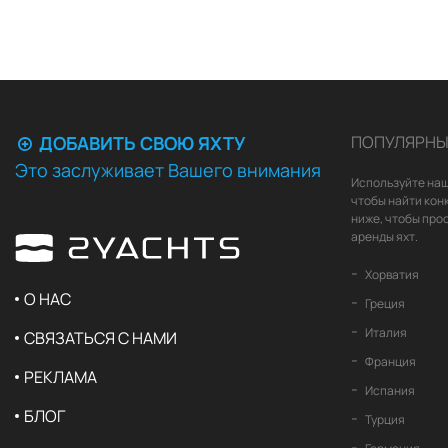
ДОБАВИТЬ СВОЮ ЯХТУ
ПОПУЛЯРНЫ
Это заслуживает Вашего внимания
Используйте наш
чтобы найти кон
ниже, чтобы про
аренды яхт.
Хорватия
О НАС
Греция
Италия
СВЯЗАТЬСЯ С НАМИ
Франция
РЕКЛАМА
Испания
БЛОГ
Турция