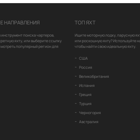
Е НАПРАВЛЕНИЯ
ТОП ЯХТ
 инструмент поиска чартеров,
Ищите моторную лодку, парусную ях
кретную яхту, или выберите ссылку
или роскошную яхту? Используйте н
смотреть популярный регион для
чтобы найти свою идеальную яхту.
США
Россия
Великобритания
Испания
Греция
Турция
Черногория
Австралия