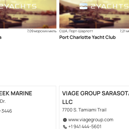
7,09 морских миль
США, Порт-Шарлотт
7,21 
a
Port Charlotte Yacht Club
EEK MARINE
VIAGE GROUP SARASOT
Dr.
LLC
7700 S. Tamiami Trail
9-3446
www.viagegroup.com
+1 941 444-5601