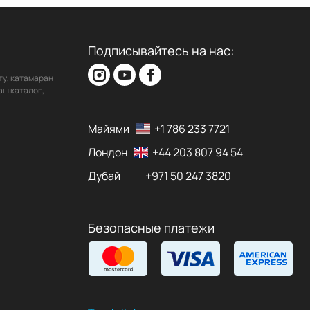
Подписывайтесь на нас:
ту, катамаран
аш каталог,
Майями
+1 786 233 7721
Лондон
+44 203 807 94 54
Дубай
+971 50 247 3820
Безопасные платежи