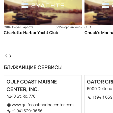
США, Порт-Шарлотт
6,95 морских миль
США
Charlotte Harbor Yacht Club
Chuck’s Marin
БЛИЖАЙЩИЕ СЕРВИСЫ
GULF COAST MARINE
GATOR CR
CENTER, INC.
5000 Deltona 
4240 St. Rd. 776
1 (941) 63
www.gulfcoastmarinecenter.com
+1 941 629-9666