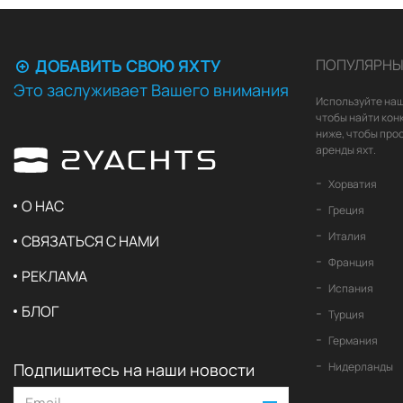
ДОБАВИТЬ СВОЮ ЯХТУ
ПОПУЛЯРНЫ
Это заслуживает Вашего внимания
Используйте наш
чтобы найти кон
ниже, чтобы про
аренды яхт.
Хорватия
О НАС
Греция
Италия
СВЯЗАТЬСЯ С НАМИ
Франция
РЕКЛАМА
Испания
БЛОГ
Турция
Германия
Подпишитесь на наши новости
Нидерланды