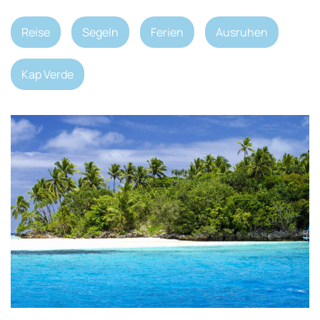
Reise
Segeln
Ferien
Ausruhen
Kap Verde