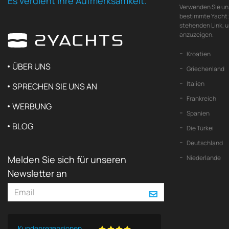
Es verdient Ihre Aufmerksamkeit.
Verwenden Sie un
bestimmte Yacht z
stehenden Link, 
anzuzeigen.
Kroatien
ÜBER UNS
Griechenland
Italien
SPRECHEN SIE UNS AN
Frankreich
WERBUNG
Spanien
BLOG
Die Türkei
Deutschland
Melden Sie sich für unseren
Niederlande
Newsletter an
Kundenrezensionen