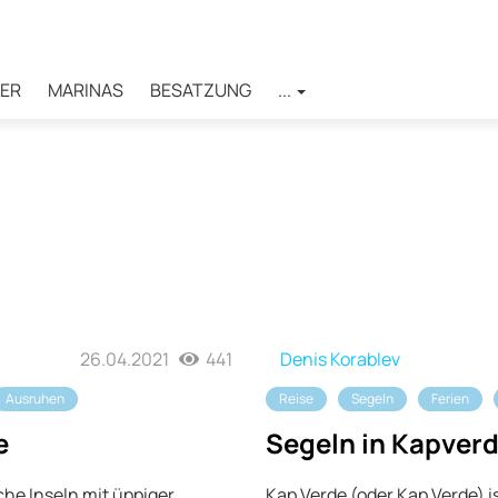
ER
MARINAS
BESATZUNG
...
26.04.2021
441
Denis Korablev
Ausruhen
Reise
Segeln
Ferien
e
Segeln in Kapverd
sche Inseln mit üppiger
Kap Verde (oder Kap Verde) is