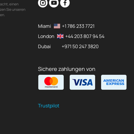
acht, einen
zen Sie unseren
den.
Miami
+1 786 233 7721
London
+44 203 807 94 54
Dubai
+971 50 247 3820
Sichere zahlungen von
Trustpilot