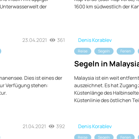
 Unterwasserwelt der
1600 km südwestlich der Kan
23.04.2021
361
Denis Korablev
Reise
Segeln
Ferien
Segeln in Malaysi
manensee. Dies ist eines der
Malaysia ist ein weit entfer
zur Verfügung stehen:
auszeichnet. Es hat Zugang
ur.
Küstenlänge des Halbinselte
Küstenlinie des östlichen Te
21.04.2021
392
Denis Korablev
Reise
Segeln
Ferien