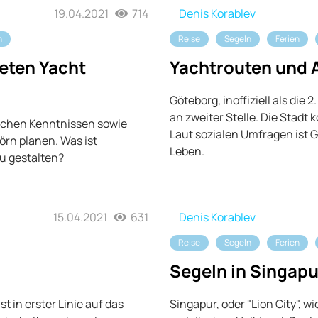
19.04.2021
714
Denis Korablev
n
Reise
Segeln
Ferien
teten Yacht
Yachtrouten und A
Göteborg, inoffiziell als di
an zweiter Stelle. Die Stadt k
schen Kenntnissen sowie
Laut sozialen Umfragen ist 
örn planen. Was ist
Leben.
zu gestalten?
15.04.2021
631
Denis Korablev
Reise
Segeln
Ferien
Segeln in Singapu
t in erster Linie auf das
Singapur, oder "Lion City", w