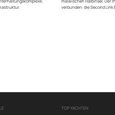
Unterhaltungskomplexe,
malaiischen Halbinsel. Der I
rastruktur.
verbunden: die Second Link 
LE
TOP YACHTEN