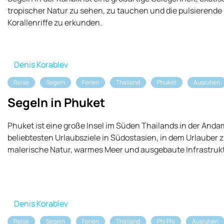
tropischer Natur zu sehen, zu tauchen und die pulsierende
Korallenriffe zu erkunden.
Denis Korablev
Reise
Segeln
Ferien
Thailand
Phuket
Ausruhen
Segeln in Phuket
Phuket ist eine große Insel im Süden Thailands in der Anda
beliebtesten Urlaubsziele in Südostasien, in dem Urlauber 
malerische Natur, warmes Meer und ausgebaute Infrastrukt
Denis Korablev
Reise
Segeln
Ferien
Thailand
Phi Phi
Ausruhen