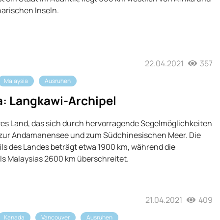
arischen Inseln.
22.04.2021
357
Malaysia
Ausruhen
a: Langkawi-Archipel
ntes Land, das sich durch hervorragende Segelmöglichkeiten
 zur Andamanensee und zum Südchinesischen Meer. Die
ils des Landes beträgt etwa 1900 km, während die
ils Malaysias 2600 km überschreitet.
21.04.2021
409
Kanada
Vancouver
Ausruhen