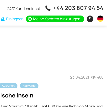
+44 203 807 94 54
24/7 Kundendienst
$
Einloggen
Meine Yachten hinzufügen
23.04.2021
488
Ausruhen
Kap Verde
ische Inseln
t ein Staat im Atlantik, liegt 600 km westlich von Afrika und