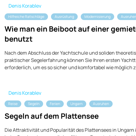
Denis Korablev
Hilfreiche Ratschläge
Ausrüstung
Modernisierung
Ausruhe
Wie man ein Beiboot auf einer gemie
benutzt
Nach dem Abschluss der Yachtschule und soliden theoreti
praktischer Segelerfahrung können Sie Ihren ersten Yachtt
erforderlich, um es so sicher und komfortabel wie möglich 
Denis Korablev
Reise
Segeln
Ferien
Ungarn
Ausruhen
Segeln auf dem Plattensee
Die Attraktivität und Popularität des Plattensees in Ungarn is