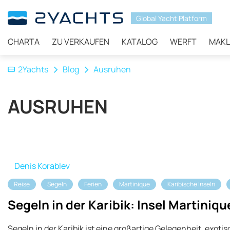
Global Yacht Platform
CHARTA
ZU VERKAUFEN
KATALOG
WERFT
MAKL
2Yachts
Blog
Ausruhen
AUSRUHEN
Denis Korablev
Reise
Segeln
Ferien
Martinique
Karibische Inseln
Segeln in der Karibik: Insel Martiniqu
Segeln in der Karibik ist eine großartige Gelegenheit, exoti