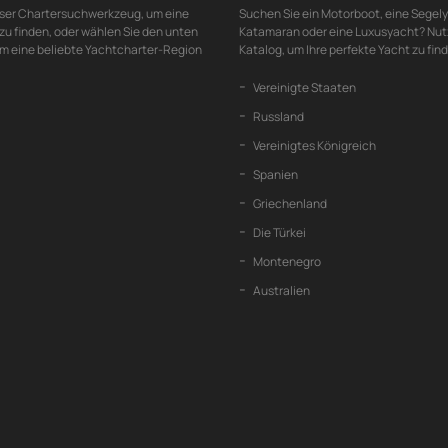
ser Chartersuchwerkzeug, um eine
Suchen Sie ein Motorboot, eine Segely
u finden, oder wählen Sie den unten
Katamaran oder eine Luxusyacht? Nut
um eine beliebte Yachtcharter-Region
Katalog, um Ihre perfekte Yacht zu fin
Vereinigte Staaten
Russland
Vereinigtes Königreich
Spanien
Griechenland
Die Türkei
Montenegro
Australien