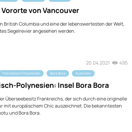
 Vororte von Vancouver
in British Columbia und eine der lebenswertesten der Welt,
tes Segelrevier angesehen werden.
20.04.2021
495
Französisch Polynesien
Bora Bora
Ausruhen
isch-Polynesien: Insel Bora Bora
er Überseebesitz Frankreichs, der sich durch eine originelle
ur mit europäischem Chic auszeichnet. Die bekanntesten
motu und Bora Bora.