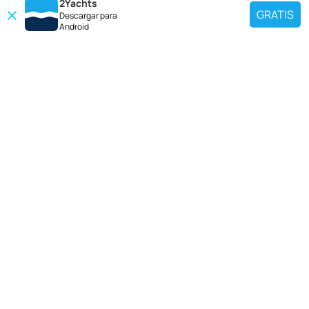
2Yachts
GRATIS
Descargar para
Android
DESTINOS POPULARES
Use nuestra herramienta de búsqueda de charter para encontrar un yate
específico, o seleccione el enlace a continuación para ver una región
popular de charter de yates.
Croacia
Grecia
Italia
Francia
España
Turquía
Alemania
Países bajos
LOS MEJORES YATES