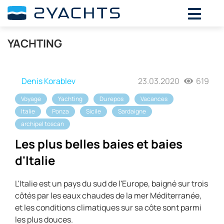
YACHTING
Denis Korablev
23.03.2020
619
Voyage
Yachting
Du repos
Vacances
Italie
Ponza
Sicile
Sardaigne
archipel toscan
Les plus belles baies et baies
d'Italie
L'Italie est un pays du sud de l'Europe, baigné sur trois
côtés par les eaux chaudes de la mer Méditerranée,
et les conditions climatiques sur sa côte sont parmi
les plus douces.