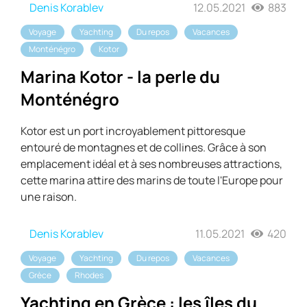
Denis Korablev
12.05.2021
883
Voyage
Yachting
Du repos
Vacances
Monténégro
Kotor
Marina Kotor - la perle du
Monténégro
Kotor est un port incroyablement pittoresque
entouré de montagnes et de collines. Grâce à son
emplacement idéal et à ses nombreuses attractions,
cette marina attire des marins de toute l'Europe pour
une raison.
Denis Korablev
11.05.2021
420
Voyage
Yachting
Du repos
Vacances
Grèce
Rhodes
Yachting en Grèce : les îles du