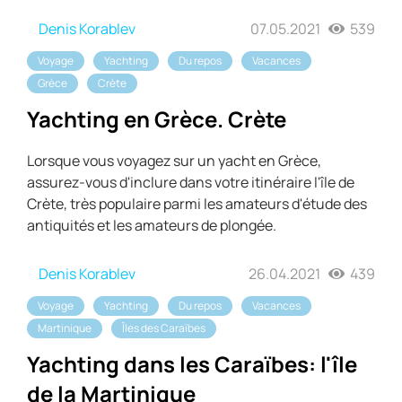
Denis Korablev
07.05.2021
539
Voyage
Yachting
Du repos
Vacances
Grèce
Crète
Yachting en Grèce. Crète
Lorsque vous voyagez sur un yacht en Grèce,
assurez-vous d'inclure dans votre itinéraire l'île de
Crète, très populaire parmi les amateurs d'étude des
antiquités et les amateurs de plongée.
Denis Korablev
26.04.2021
439
Voyage
Yachting
Du repos
Vacances
Martinique
Îles des Caraïbes
Yachting dans les Caraïbes: l'île
de la Martinique