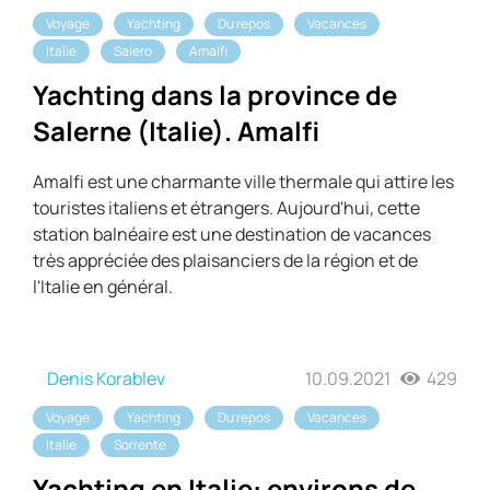
Voyage
Yachting
Du repos
Vacances
Italie
Salero
Amalfi
Yachting dans la province de
Salerne (Italie). Amalfi
Amalfi est une charmante ville thermale qui attire les
touristes italiens et étrangers. Aujourd'hui, cette
station balnéaire est une destination de vacances
très appréciée des plaisanciers de la région et de
l'Italie en général.
Denis Korablev
10.09.2021
429
Voyage
Yachting
Du repos
Vacances
Italie
Sorrente
Yachting en Italie: environs de