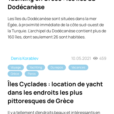
Dodécanèse
Les îles du Dodécanèse sont situées dans la mer
Égée, à proximité immédiate de la côte sud-ouest de
la Turquie. L'archipel du Dodécanèse contient plus de
160 îles, dont seulement 26 sont habitées.
Denis Korablev
10.05.2021
459
Voyage
Yachting
Du repos
Vacances
Grèce
Paros
Îles Cyclades : location de yacht
dans les endroits les plus
pittoresques de Grèce
Il y a tellement d'endroits beaux et intéressants en