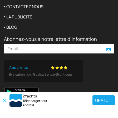
CONTACTEZ NOUS
LA PUBLICITÉ
BLOG
Abonnez-vous à notre lettre d'information
Avis clients
Évaluation:
4.4
/
5
calculé entre
65
critiques
2Yachts
GRATUIT
Télécharger pour
Android
TOP CHARTER YACHT
Utilisez notre outil de recherche de yacht de location pour trouver un yacht