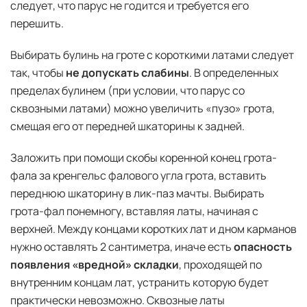
следует, что парус не годится и требуется его
перешить.
Выбирать булинь на гроте с короткими латами следует
так, чтобы
не допускать слабины
. В определенных
пределах булинем (при условии, что парус со
сквозными латами) можно увеличить «пузо» грота,
смещая его от передней шкаторины к задней.
Заложить при помощи скобы коренной конец грота-
фала за кренгельс фалового угла грота, вставить
переднюю шкаторину в лик-паз мачты. Выбирать
грота-фал понемногу, вставляя латы, начиная с
верхней. Между концами коротких лат и дном карманов
нужно оставлять 2 сантиметра, иначе есть
опасность
появления «вредной» складки
, проходящей по
внутренним концам лат, устранить которую будет
практически невозможно. Сквозные латы