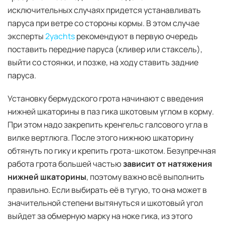
исключительных случаях придется устанавливать
паруса при ветре со стороны кормы. В этом случае
эксперты
2yachts
рекомендуют в первую очередь
поставить передние паруса (кливер или стаксель),
выйти со стоянки, и позже, на ходу ставить задние
паруса.
Установку бермудского грота начинают с введения
нижней шкаторины в паз гика шкотовым углом в корму.
При этом надо закрепить кренгельс галсового угла в
вилке вертлюга. После этого нижнюю шкаторину
обтянуть по гику и крепить грота-шкотом. Безупречная
работа грота большей частью
зависит от натяжения
нижней шкаторины
, поэтому важно всё выполнить
правильно. Если выбирать её в тугую, то она может в
значительной степени вытянуться и шкотовый угол
выйдет за обмерную марку на ноке гика, из этого