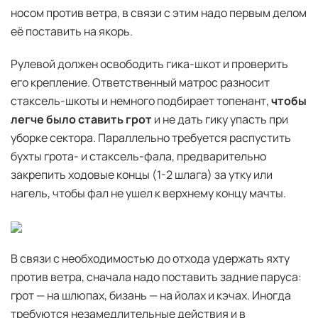
носом против ветра, в связи с этим надо первым делом
её поставить на якорь.
Рулевой должен освободить гика-шкот и проверить
его крепление. Ответственный матрос разносит
стаксель-шкоты и немного подбирает топенант,
чтобы
легче было ставить грот
и не дать гику упасть при
уборке сектора. Параллельно требуется распустить
бухты грота- и стаксель-фала, предварительно
закрепить ходовые концы (1-2 шлага) за утку или
нагель, чтобы фал не ушел к верхнему концу мачты.
В связи с необходимостью до отхода удержать яхту
против ветра, сначала надо поставить задние паруса:
грот — на шлюпах, бизань — на йолах и кэчах. Иногда
требуются незамедлительные действия и в