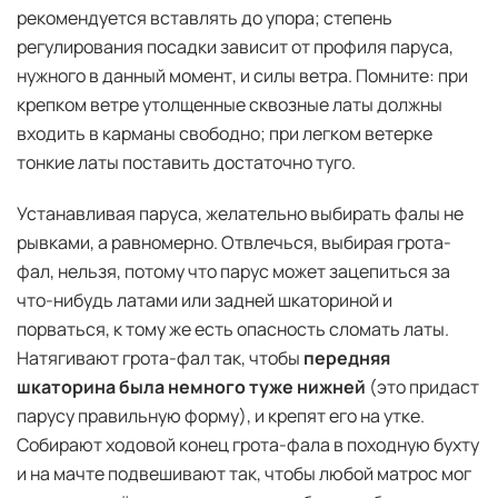
рекомендуется вставлять до упора; степень
регулирования посадки зависит от профиля паруса,
нужного в данный момент, и силы ветра. Помните: при
крепком ветре утолщенные сквозные латы должны
входить в карманы свободно; при легком ветерке
тонкие латы поставить достаточно туго.
Устанавливая паруса, желательно выбирать фалы не
рывками, а равномерно. Отвлечься, выбирая грота-
фал, нельзя, потому что парус может зацепиться за
что-нибудь латами или задней шкаториной и
порваться, к тому же есть опасность сломать латы.
Натягивают грота-фал так, чтобы
передняя
шкаторина была немного туже нижней
(это придаст
парусу правильную форму), и крепят его на утке.
Собирают ходовой конец грота-фала в походную бухту
и на мачте подвешивают так, чтобы любой матрос мог