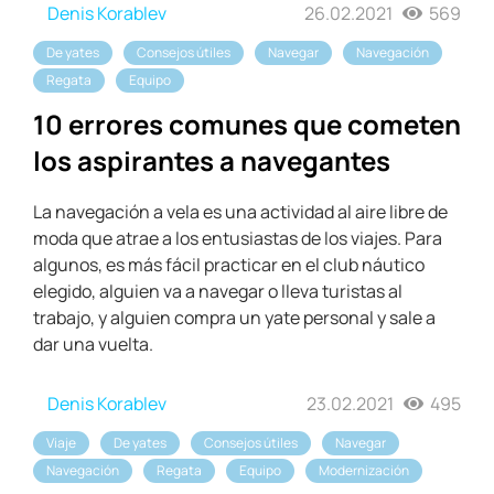
Denis Korablev
26.02.2021
569
De yates
Consejos útiles
Navegar
Navegación
Regata
Equipo
10 errores comunes que cometen
los aspirantes a navegantes
La navegación a vela es una actividad al aire libre de
moda que atrae a los entusiastas de los viajes. Para
algunos, es más fácil practicar en el club náutico
elegido, alguien va a navegar o lleva turistas al
trabajo, y alguien compra un yate personal y sale a
dar una vuelta.
Denis Korablev
23.02.2021
495
Viaje
De yates
Consejos útiles
Navegar
Navegación
Regata
Equipo
Modernización