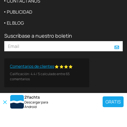
CONTÁCTANOS
PUBLICIDAD
EL BLOG
Suscríbase a nuestro boletín
Comentarios de clientes
Calificación:
4.4
/
5
calculado entre
65
comentarios
2Yachts
GRATIS
Descargar para
Android
DESTINOS POPULARES
Use nuestra herramienta de búsqueda de charter para encontrar un yate